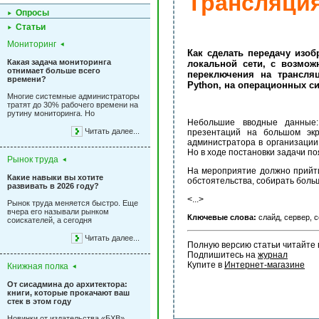
Трансляция
Опросы
Статьи
Мониторинг
Как сделать передачу изоб
Какая задача мониторинга
локальной сети, с возмож
отнимает больше всего
переключения на трансля
времени?
Python, на операционных с
Многие системные администраторы
тратят до 30% рабочего времени на
рутину мониторинга. Но
Небольшие вводные данные:
Читать далее...
презентаций на большом экр
администратора в организации.
Но в ходе постановки задачи п
Рынок труда
На мероприятие должно прийт
Какие навыки вы хотите
обстоятельства, собирать боль
развивать в 2026 году?
<...>
Рынок труда меняется быстро. Еще
вчера его называли рынком
Ключевые слова:
слайд, сервер, с
соискателей, а сегодня
Читать далее...
Полную версию статьи читайте 
Подпишитесь на 
журнал
Купите в 
Интернет-магазине
Книжная полка
От сисадмина до архитектора:
книги, которые прокачают ваш
стек в этом году
Новинки от издательства «БХВ»