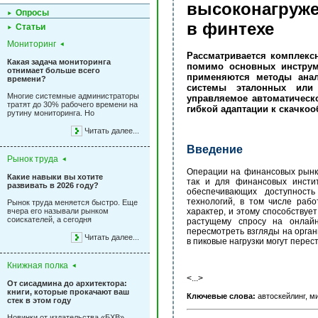
высоконагр
Опросы
в финтехе
Статьи
Мониторинг
Рассматривается комплекс
Какая задача мониторинга
помимо основных инструм
отнимает больше всего
применяются методы анал
времени?
системы эталонных или 
Многие системные администраторы
управляемое автоматическ
тратят до 30% рабочего времени на
гибкой адаптации к скачко
рутину мониторинга. Но
Читать далее...
Введение
Рынок труда
Операции на финансовых рынка
Какие навыки вы хотите
так и для финансовых инстит
развивать в 2026 году?
обеспечивающих доступност
технологий, в том числе раб
Рынок труда меняется быстро. Еще
вчера его называли рынком
характер, и этому способствует
соискателей, а сегодня
растущему спросу на онлай
пересмотреть взгляды на орга
Читать далее...
в пиковые нагрузки могут перес
Книжная полка
<...>
От сисадмина до архитектора:
книги, которые прокачают ваш
Ключевые слова:
автоскейлинг, ми
стек в этом году
Новинки от издательства «БХВ»