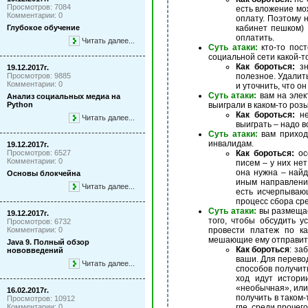
Просмотров: 7084
есть вложение мо
Комментарии: 0
оплату. Поэтому н
Глубокое обучение
кабинет пешком) 
оплатить.
Читать далее...
Суть атаки:
кто-то пост
социальной сети какой-то
Как бороться:
зн
19.12.2017г.
Просмотров: 9885
полезное. Удалить
Комментарии: 0
и уточнить, что о
Суть атаки:
вам на элек
Анализ социальных медиа на
Python
выиграли в каком-то роз
Как бороться:
не
Читать далее...
выиграть – надо в
Суть атаки:
вам приход
инвалидам.
19.12.2017г.
Просмотров: 6527
Как бороться:
ос
Комментарии: 0
писем – у них не
она нужна – най
Основы блокчейна
иным направления
Читать далее...
есть исчерпываю
процесс сбора сре
Суть атаки:
вы размещает
19.12.2017г.
того, чтобы обсудить 
Просмотров: 6732
Комментарии: 0
провести платеж по ка
мешающие ему отправит
Java 9. Полный обзор
Как бороться
: за
нововведений
ваши. Для перево
Читать далее...
способов получит
ход идут истори
«необычная», или
16.02.2017г.
получить в таком
Просмотров: 10912
Комментарии: 0
где, среди проче