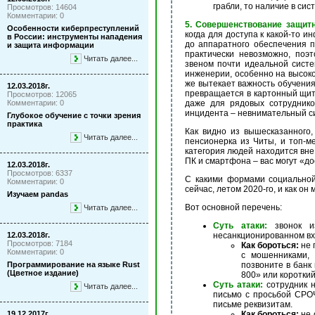
грабли, то наличие в сис
Просмотров: 14604
Комментарии: 0
5. Совершенствование защит
Особенности киберпреступлений
когда для доступа к какой-то и
в России: инструменты нападения
до аппаратного обеспечения п
и защита информации
практически невозможно, поэ
Читать далее...
звеном почти идеальной систе
инженерии, особенно на высок
же вытекает важность обучения
12.03.2018г.
превращается в картонный щит
Просмотров: 12065
Комментарии: 0
даже для рядовых сотруднико
инцидента – невнимательный с
Глубокое обучение с точки зрения
практика
Как видно из вышесказанного
Читать далее...
пенсионерка из Читы, и топ-ме
категория людей находится вне 
ПК и смартфона – вас могут «до
12.03.2018г.
Просмотров: 6337
С какими формами социальной
Комментарии: 0
сейчас, летом 2020-го, и как он
Изучаем pandas
Вот основной перечень:
Читать далее...
Суть атаки:
звонок и
12.03.2018г.
несанкционированном вхо
Просмотров: 7184
Как бороться:
не 
Комментарии: 0
с мошенниками, 
Программирование на языке Rust
позвоните в банк
(Цветное издание)
800» или короткий
Суть атаки:
сотрудник н
Читать далее...
письмо с просьбой СРОЧ
письме реквизитам.
19.12.2017г.
Как бороться:
не 