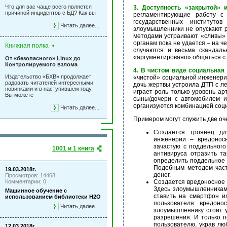
Что для вас чаще всего является
3. Доступность «закрытой» 
причиной инцидентов с БД? Как вы
регламентирующие работу с
государственных институто
Читать далее...
злоумышленники не опускают р
методами устраивают «сливы» 
органам пока не удается – на ч
Книжная полка
случаются и весьма скандаль
«аргументировано» общаться с 
От «безопасного» Linux до
Контролируемого взлома
4. В чистом виде социальная 
Издательство «БХВ» продолжает
«чистой» социальной инженерии
радовать читателей интересными
дочь жертвы устроила ДТП с ле
новинками и в наступившем году.
играет роль только уровень а
Вы можете
сыны/дочери с автомобилем и
организуются комбинацией соц
Читать далее...
Примером могут служить две оч
Создается троянец дл
инженерии – вредонос
зачастую с поддельного
1001 и 1 книга
антивируса отразить т
определить поддельное 
Подобным методом част
19.03.2018г.
денег.
Просмотров: 14468
Комментарии: 0
Создается вредоносное 
Здесь злоумышленникам 
Машинное обучение с
ставить на смартфон и
использованием библиотеки Н2О
пользователя вредоно
Читать далее...
злоумышленнику стоит у
разрешения. И только п
пользователю, украв лю
12.03.2018г.