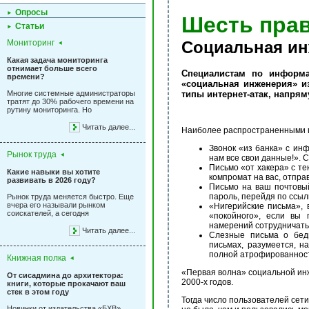
Опросы
Шесть пра
Статьи
Мониторинг
Социальная ин
Какая задача мониторинга
отнимает больше всего
Специалистам по информа
времени?
«социальная инженерия» из
Многие системные администраторы
типы интернет-атак, напря
тратят до 30% рабочего времени на
рутину мониторинга. Но
Читать далее...
Наиболее распространенными п
Звонок «из банка» с ин
Рынок труда
нам все свои данные!». 
Письмо «от хакера» с те
Какие навыки вы хотите
компромат на вас, отпра
развивать в 2026 году?
Письмо на ваш почтовый
пароль, перейдя по ссыл
Рынок труда меняется быстро. Еще
вчера его называли рынком
«Нигерийские письма», 
соискателей, а сегодня
«покойного», если вы 
намерений сотрудничать»
Читать далее...
Слезные письма о бедн
письмах, разумеется, н
полной атрофированности
Книжная полка
«Первая волна» социальной инж
От сисадмина до архитектора:
2000-х годов.
книги, которые прокачают ваш
стек в этом году
Тогда число пользователей сет
Новинки от издательства «БХВ»