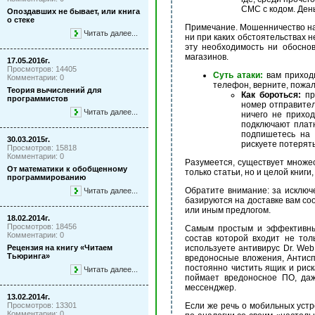
СМС с кодом. День
Опоздавших не бывает, или книга
о стеке
Примечание. Мошенничество на 
Читать далее...
ни при каких обстоятельствах 
эту необходимость ни обоснов
магазинов.
17.05.2016г.
Просмотров: 14405
Суть атаки:
вам приходи
Комментарии: 0
телефон, верните, пожал
Теория вычислений для
Как бороться:
пр
программистов
номер отправител
Читать далее...
ничего не приход
подключают плат
подпишетесь на 
30.03.2015г.
рискуете потерять
Просмотров: 15818
Комментарии: 0
Разумеется, существует множес
От математики к обобщенному
только статьи, но и целой книг
программированию
Обратите внимание: за исключ
Читать далее...
базируются на доставке вам со
или иным предлогом.
18.02.2014г.
Просмотров: 18456
Самым простым и эффективным
Комментарии: 0
состав которой входит не тол
Рецензия на книгу «Читаем
используете антивирус Dr. Web
Тьюринга»
вредоносные вложения, Антисп
постоянно чистить ящик и рис
Читать далее...
поймает вредоносное ПО, даж
мессенджер.
13.02.2014г.
Просмотров: 13301
Если же речь о мобильных устр
Комментарии: 0