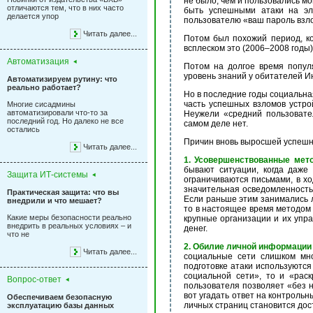
не было, чем и пользовались мо
отличаются тем, что в них часто
быть успешными атаки на элек
делается упор
пользователю «ваш пароль взлом
Читать далее...
Потом был похожий период, ко
всплеском это (2006–2008 годы)
Автоматизация
Потом на долгое время попул
уровень знаний у обитателей 
Автоматизируем рутину: что
реально работает?
Но в последние годы социальна
часть успешных взломов устрой
Многие сисадмины
автоматизировали что-то за
Неужели «средний пользовате
последний год. Но далеко не все
самом деле нет.
остались
Причин вновь выросшей успешн
Читать далее...
1. Усовершенствованные мето
бывают ситуации, когда даже
Защита ИТ-системы
ограничиваются письмами, в х
значительная осведомленность,
Практическая защита: что вы
Если раньше этим занимались 
внедрили и что мешает?
то в настоящее время методом
Какие меры безопасности реально
крупные организации и их упр
внедрить в реальных условиях – и
денег.
что не
2. Обилие личной информации 
Читать далее...
социальные сети слишком мно
подготовке атаки используются 
социальной сети», то и «раск
Вопрос-ответ
пользователя позволяет «без н
вот угадать ответ на контроль
Обеспечиваем безопасную
личных страниц становится дост
эксплуатацию базы данных