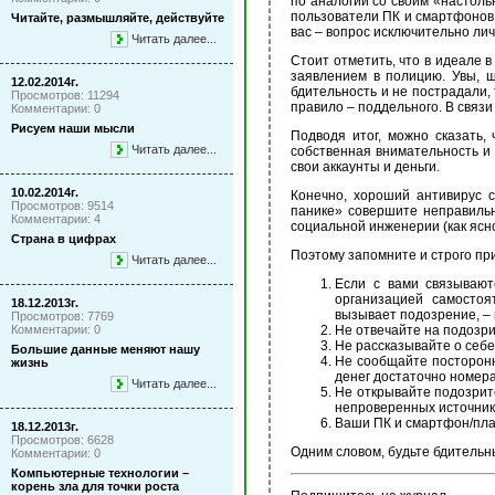
по аналогии со своим «настоль
пользователи ПК и смартфонов 
Читайте, размышляйте, действуйте
вас – вопрос исключительно лич
Читать далее...
Стоит отметить, что в идеале 
заявлением в полицию. Увы, ш
12.02.2014г.
бдительность и не пострадали, 
Просмотров: 11294
правило – поддельного. В связи
Комментарии: 0
Рисуем наши мысли
Подводя итог, можно сказать,
Читать далее...
собственная внимательность и
свои аккаунты и деньги.
10.02.2014г.
Конечно, хороший антивирус 
Просмотров: 9514
панике» совершите неправильн
Комментарии: 4
социальной инженерии (как ясно
Страна в цифрах
Поэтому запомните и строго пр
Читать далее...
Если с вами связывают
организацией самостоя
18.12.2013г.
вызывает подозрение, – 
Просмотров: 7769
Комментарии: 0
Не отвечайте на подозр
Не рассказывайте о себе
Большие данные меняют нашу
Не сообщайте посторонн
жизнь
денег достаточно номера
Читать далее...
Не открывайте подозрит
непроверенных источнико
Ваши ПК и смартфон/пл
18.12.2013г.
Просмотров: 6628
Одним словом, будьте бдительн
Комментарии: 0
Компьютерные технологии –
корень зла для точки роста