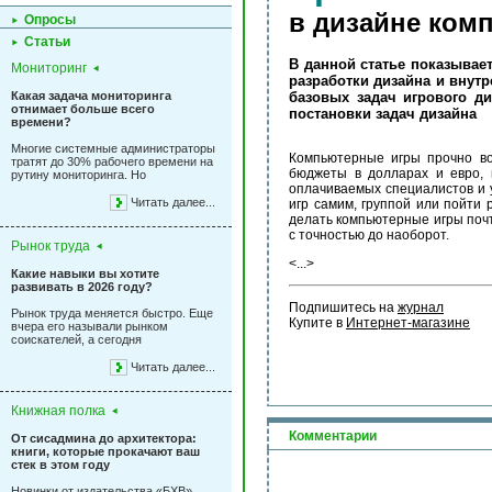
в дизайне ком
Опросы
Статьи
В данной статье показывае
Мониторинг
разработки дизайна и вну
Какая задача мониторинга
базовых задач игрового д
отнимает больше всего
постановки задач дизайна
времени?
Многие системные администраторы
Компьютерные игры прочно во
тратят до 30% рабочего времени на
бюджеты в долларах и евро, 
рутину мониторинга. Но
оплачиваемых специалистов и 
Читать далее...
игр самим, группой или пойти
делать компьютерные игры почти
с точностью до наоборот.
Рынок труда
<...>
Какие навыки вы хотите
развивать в 2026 году?
Подпишитесь на 
журнал
Рынок труда меняется быстро. Еще
Купите в 
Интернет-магазине
вчера его называли рынком
соискателей, а сегодня
Читать далее...
Книжная полка
Комментарии
От сисадмина до архитектора:
книги, которые прокачают ваш
стек в этом году
Новинки от издательства «БХВ»