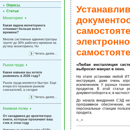
Опросы
Устанавли
Статьи
документо
Мониторинг
Какая задача мониторинга
самостоят
отнимает больше всего
времени?
электро
Многие системные администраторы
тратят до 30% рабочего времени на
рутину мониторинга. Но
самостоят
Читать далее...
«Любая инсталляция сист
Рынок труда
выбросил мануал в окно.
Какие навыки вы хотите
развивать в 2026 году?
На этапе установки любой ИТ
инструкция, даже очень хор
Рынок труда меняется быстро. Еще
исключением. У разных технич
вчера его называли рынком
продуктов. В этой статье р
соискателей, а сегодня
документооборота и, в частност
Читать далее...
До начала внедрения СЭД нео
программное обеспечение, н
Книжная полка
персональные станции пользов
продукта.
От сисадмина до архитектора:
книги, которые прокачают ваш
<...>
стек в этом году
Новинки от издательства «БХВ»