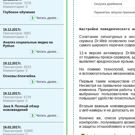
Просмотров: 7078
Комментарии: 0
Глубокое обучение
Читать далее...
Настройки поведенческого а
19.12.2017г.
Просмотров: 9881
Сочетание сигнатурных и не
Комментарии: 0
сервиса Dr.Web
позволило сниз
Анализ социальных медиа на
самого широкого перечня совре
Python
Читать далее...
12-я версия антивируса Dr.
от подмены прокси-серверов, а
выявляет вредоносные ярлыки.
19.12.2017г.
Просмотров: 6523
Но помимо технологий, напр
Комментарии: 0
и вспомогательных механизмов.
Основы блокчейна
Первым таким новшеством с
Читать далее...
Несмотря на привычное названи
изменена. Принципом работы э
19.12.2017г.
выбранных пользователем па
Просмотров: 6729
повышает удобство егоиспольз
Комментарии: 0
Вторым важным нововведени
Java 9. Полный обзор
нововведений
и
веб-камеры
и не допускать их
Читать далее...
Конечно же, список улучшен
контроля
», получившего возм
и защиты отназойливого и отню
16.02.2017г.
Просмотров: 10905
Комментарии: 0