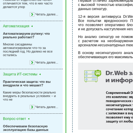
Первый отлично зарекомендова
отличаются тем, что в них часто
с высокой точностью классифи
делается упор
данных сигнатур.
Читать далее...
12-я версия антивируса Dr.W
Все попытки вредоносного П
что позволяет оперативно бл
Автоматизация
и не допускать наступления не
Автоматизируем рутину: что
Но анализ сигнатур не помож
реально работает?
с расчетом на необнаружени
Многие сисадмины
арсеналом
несигнатурных тех
автоматизировали что-то за
последний год. Но далеко не все
В основу несигнатурного ана
остались
обеспечивающих его максималь
Читать далее...
Защита ИТ-системы
Практическая защита: что вы
внедрили и что мешает?
Какие меры безопасности реально
внедрить в реальных условиях – и
что не
Читать далее...
Вопрос-ответ
Обеспечиваем безопасную
эксплуатацию базы данных