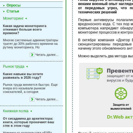
веками военный опыт наглядн
Опросы
от передовых угроз, что п
Статьи
технических решений
Мониторинг
Первые антивирусы полагали
вредоносного кода. С тех пор
Какая задача мониторинга
компьютера напредмет обнару
отнимает больше всего
мониторинг процессов и контро
времени?
В октябре компания «Доктор 
Многие системные администраторы
тратят до 30% рабочего времени на
сконцентрированы передовые 
рутину мониторинга. Но
начинку этого обновленного ант
Читать далее...
Можно выделить два метода вы
Рынок труда
Какие навыки вы хотите
развивать в 2026 году?
Рынок труда меняется быстро. Еще
вчера его называли рынком
соискателей, а сегодня
Читать далее...
Книжная полка
От сисадмина до архитектора:
книги, которые прокачают ваш
стек в этом году
Новинки от издательства «БХВ»