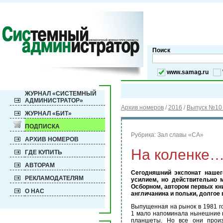
Поиск
www.samag.ru
ЖУРНАЛ «СИСТЕМНЫЙ
АДМИНИСТРАТОР»
Архив номеров
/
2016
/
Выпуск №10 
ЖУРНАЛ «БИТ»
ПОДПИСКА
Рубрика:
Зал славы «СА»
АРХИВ НОМЕРОВ
На коленке
ГДЕ КУПИТЬ
АВТОРАМ
Сегодняшний экспонат нашег
РЕКЛАМОДАТЕЛЯМ
усилием, но действительно 
Осборном, автором первых кн
О НАС
англичанина и польки, долгое
Выпущенная на рынок в 1981 г
1 мало напоминала нынешние н
планшеты. Но все они произ