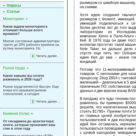
размером со швейную машинку,
Опросы
на снимке.
Статьи
Хотя идею создания «вычис
Мониторинг
размером с блокнот, имеющей 
умеющей подключаться к се
Какая задача мониторинга
более десятка лет до того выд
отнимает больше всего
лаборатории из Исследова
времени?
компании Xerox в Пало-Альто 
Кей. В 1976 году он даже пос
Многие системные администраторы
коллегам прототип такой машин
тратят до 30% рабочего времени на
рутину мониторинга. Но
Note Taker, но дальше дело
спустя еще пять лет Осборн
Читать далее...
идею Кея до ума – иначе го
кондиций.
Рынок труда
Потому что 11-килограммовый
товаром. С неплохими для нача
Какие навыки вы хотите
процессор Zilog Z80A с тактово
развивать в 2026 году?
маленький – диагональю в 5 дю
приличным ПО: собственная од
Рынок труда меняется быстро. Еще
вчера его называли рынком
данных и две версии языка BAS
соискателей, а сегодня
В продажу это чудо техники по
Читать далее...
равнялось бы примерно $5000)
решили, что напечатанная выш
стоить $1795». Причем почти 5
Книжная полка
из главных целей изобретате
пользователей и дав последни
От сисадмина до архитектора:
идей Кея оставалась нереали
книги, которые прокачают ваш
пользоваться проводами и имет
стек в этом году
с ручкой наподобие чемоданчи
Новинки от издательства «БХВ»