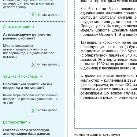
компьютер, который можно было
отличаются тем, что в них часто
делается упор
Как бы то ни было, новинка
одноименная компания продала
Читать далее...
Computer Company считали од
неудачников или даже просто 
Правда, успех был недолговеч
Автоматизация
модель Osborne Executive бы
продажам Osborne 1. Эта ошибк
Автоматизируем рутину: что
реально работает?
Так вошел в историю – но не м
Многие сисадмины
последующих лэптопов (в букв
автоматизировали что-то за
Могридж из компании Grid Syst
последний год. Но далеко не все
(с оперативной памятью 340 Кб
остались
экраном). Эта портативная маш
в том же 1982-м на рынке появ
Читать далее...
9 дюймов) и весившая всего2 кг.
А далее на рынке появились
Защита ИТ-системы
компьютер – купленный в 1989 г
Практическая защита: что вы
(все программы, включая ОС, з
внедрили и что мешает?
экраном и даже спримитивными 
сокровищем. Во всяком случае
Какие меры безопасности реально
подержать в руках, «погонять» э
внедрить в реальных условиях – и
что не
Читать далее...
Вопрос-ответ
Обеспечиваем безопасную
эксплуатацию базы данных
Комментарии отсутствуют