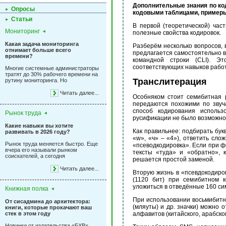
Дополнительные знания по ко
Опросы
кодовыми таблицами, пример
Статьи
В первой (теоретической) час
Мониторинг
полезные свойства кодировок.
Какая задача мониторинга
Разберём несколько вопросов, 
отнимает больше всего
предлагается самостоятельно 
времени?
командной строки (CLI). Э
соответствующих навыков работ
Многие системные администраторы
тратят до 30% рабочего времени на
Транслитерация
рутину мониторинга. Но
Читать далее...
Особняком стоит семибитная р
передаются похожими по звуча
способ кодирования использ
Рынок труда
русификации не было возможно
Какие навыки вы хотите
Как правильнее: подбирать бук
развивать в 2026 году?
«w», «ч» – «4»), ответить сло
Рынок труда меняется быстро. Еще
«псеводкодировка». Если при 
вчера его называли рынком
тексты «туда» и «обратно», 
соискателей, а сегодня
решается простой заменой.
Читать далее...
Вторую жизнь в «псевдокодиро
(1120 бит) при семибитном к
уложиться в отведённые 160 си
Книжная полка
При использовании восьмибитно
От сисадмина до архитектора:
(мляуты) и др. значки) можно
книги, которые прокачают ваш
стек в этом году
алфавитов (китайского, арабског
Новинки от издательства «БХВ»