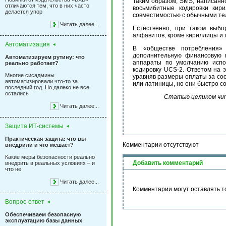
Таким образом, SMS, написанн
отличаются тем, что в них часто
восьмибитные кодировки кир
делается упор
совместимостью с обычными тел
Читать далее...
Естественно, при таком выбо
алфавитов, кроме кириллицы и 
Автоматизация
В «обществе потребления» 
дополнительную финансовую н
Автоматизируем рутину: что
аппараты по умолчанию испо
реально работает?
кодировку UCS-2. Ответом на 
Многие сисадмины
уравняв размеры оплаты за со
автоматизировали что-то за
или латиницы, но они быстро со
последний год. Но далеко не все
остались
Статью целиком чит
Читать далее...
Защита ИТ-системы
Практическая защита: что вы
Комментарии отсутствуют
внедрили и что мешает?
Какие меры безопасности реально
Добавить комментарий
внедрить в реальных условиях – и
что не
Читать далее...
Комментарии могут оставлять т
Вопрос-ответ
Обеспечиваем безопасную
эксплуатацию базы данных