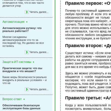
Правило первое: «О
отличаются тем, что в них часто
делается упор
Почему-то системный админис
Читать далее...
любую проблему. И если это м
обязанности входят не только
секретарша пока его наберёт...»
Автоматизация
прочего. Поэтому важно чётко о
для этого можно использовать с
Автоматизируем рутину: что
реально работает?
не сталкивался, так что вряд л
обязанности любого сисадмина
Многие сисадмины
чтение инструкции, а не бухгал
автоматизировали что-то за
последний год. Но далеко не все
Правило второе: «Д
остались
Читать далее...
Существует истина: «Если хоче
делать всё самому – никаких р
работы на других сотрудников 
Защита ИТ-системы
равно заняться нечем, проброси
для вас в это время что-нибудь
Практическая защита: что вы
внедрили и что мешает?
Здесь же можно упомянуть и е
общаются с «себе подобными»
Какие меры безопасности реально
внедрить в реальных условиях – и
кассирам, что если какая-то
что не
подождать, пока всё уладится. 
Попутно, может быть, даже сов
Читать далее...
что системный администратор в
Правило третье: «А
Вопрос-ответ
Когда у всех пользователей п
Обеспечиваем безопасную
эксплуатацию базы данных
посмотреть внимательно, бол