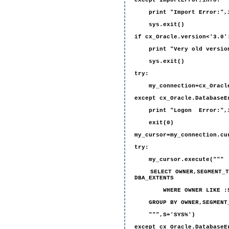
except ImportError,info:
print "Import Error:",
sys.exit()
if cx_Oracle.version<'3.0'
print "Very old version 
sys.exit()
try:
my_connection=cx_Oracle.
except cx_Oracle.DatabaseE
print "Logon Error:",i
exit(0)
my_cursor=my_connection.cu
try:
my_cursor.execute("""
SELECT OWNER,SEGMENT_TYPE
DBA_EXTENTS
WHERE OWNER LIKE :
GROUP BY OWNER,SEGMENT_T
""",S='SYS%')
except cx_Oracle.DatabaseE