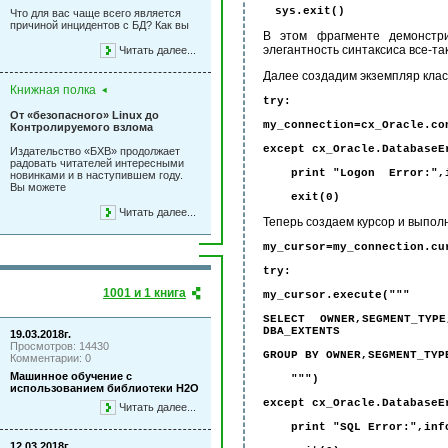
sys.exit()
Что для вас чаще всего является
причиной инцидентов с БД? Как вы
В этом фрагменте демонстри
элегантность синтаксиса все-та
Читать далее...
Далее создадим экземпляр класс
Книжная полка
try:
От «безопасного» Linux до
my_connection=cx_Oracle.co
Контролируемого взлома
except cx_Oracle.DatabaseE
Издательство «БХВ» продолжает
радовать читателей интересными
print "Logon Error:",i
новинками и в наступившем году.
Вы можете
exit(0)
Читать далее...
Теперь создаем курсор и выпол
my_cursor=my_connection.cu
try:
1001 и 1 книга
my_cursor.execute("""
SELECT OWNER,SEGMENT_TYPE
DBA_EXTENTS
19.03.2018г.
Просмотров: 14430
GROUP BY OWNER,SEGMENT_TYP
Комментарии: 0
Машинное обучение с
""")
использованием библиотеки Н2О
except cx_Oracle.DatabaseE
Читать далее...
print "SQL Error:",inf
12.03.2018г.