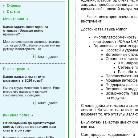
Администраторы БД очень част
загрузка, преобразования данны
Опросы
время такой палочкой-выручалоч
Статьи
Через некоторое время я на
Мониторинг
инструмент.
Какая задача мониторинга
Достоинства языка Python:
отнимает больше всего
времени?
Многоплатформенность 
платформ от PDA до CRA
Многие системные администраторы
тратят до 30% рабочего времени на
Гармоничная архитектур
рутину мониторинга. Но
Простой и удобны
Встроенные структ
Читать далее...
Огромное количес
XML-парсе
Сетевые п
Рынок труда
Разработка
Переносимость к
Какие навыки вы хотите
Мощные интерфейс
развивать в 2026 году?
Поддержка разных
Рынок труда меняется быстро. Еще
Встроенная подде
вчера его называли рынком
Возможность пис
соискателей, а сегодня
на модули.
Читать далее...
С чем в действительности стал
ловлю себя часто на мысли, ч
помогает то, что отступы явля
Книжная полка
Библиотеки зачастую имеют очен
От сисадмина до архитектора:
внятны.
книги, которые прокачают ваш
стек в этом году
Сам процесс кодирования и т
Новинки от издательства «БХВ»