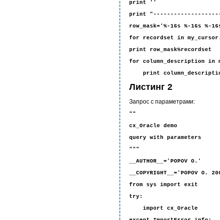
print ''
print "-------------------
row_mask='%-16s %-16s %-16
for recordset in my_cursor
print row_mask%recordset
for column_description in 
print column_descripti
Листинг 2
Запрос с параметрами:
""
cx_Oracle demo
query with parameters
"""
__AUTHOR__='POPOV O.'
__COPYRIGHT__='POPOV O. 20
from sys import exit
try:
import cx_Oracle