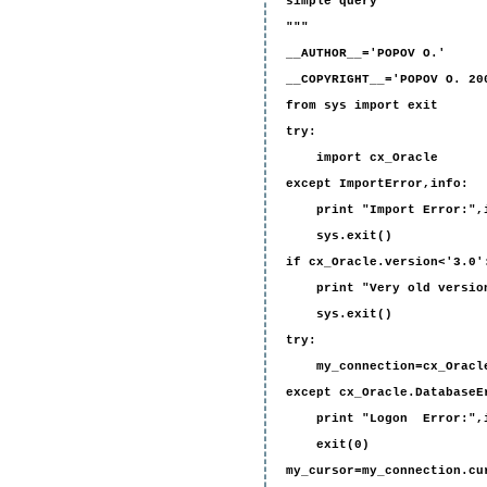
simple query
"""
__AUTHOR__='POPOV O.'
__COPYRIGHT__='POPOV O. 20
from sys import exit
try:
import cx_Oracle
except ImportError,info:
print "Import Error:",
sys.exit()
if cx_Oracle.version<'3.0'
print "Very old version 
sys.exit()
try:
my_connection=cx_Oracle.
except cx_Oracle.DatabaseE
print "Logon Error:",i
exit(0)
my_cursor=my_connection.cu