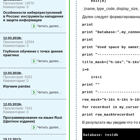
exit(0)
Просмотров: 14570
Комментарии: 0
: (name, type_code, display_size, i
Особенности киберпреступлений
в России: инструменты нападения
Далее следует форматированный в
и защита информации
print
Читать далее...
print "Database:",my_conne
12.03.2018г.
print
Просмотров: 12034
Комментарии: 0
print "Used space by owner
Глубокое обучение с точки зрения
print "-------------------
практика
Читать далее...
title_mask=("%-16s","%-16s
i=0
12.03.2018г.
Просмотров: 6322
i=1+i
Комментарии: 0
print ""
Изучаем pandas
Читать далее...
print "-------------------
row_mask="%-16s %-16s %-16
12.03.2018г.
for recordset in my_cursor
Просмотров: 7161
Комментарии: 0
print row_mask%recordset
Программирование на языке Rust
(Цветное издание)
В результате мы увидим что-то 
Читать далее...
Database: testdb
19.12.2017г.