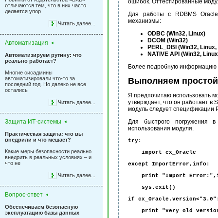
ошибок. Оттестированные модул
отличаются тем, что в них часто
делается упор
Для работы с RDBMS Oracle 
механизмы:
Читать далее...
ODBC (Win32, Linux)
DCOM (Win32)
Автоматизация
PERL_DBI (Win32, Linux, 
NATIVE API (Win32, Linux,
Автоматизируем рутину: что
реально работает?
Более подробную информацию 
Многие сисадмины
автоматизировали что-то за
Выполняем простой
последний год. Но далеко не все
остались
Я предпочитаю использовать мод
утверждает, что он работает в 
Читать далее...
модуль следует спецификации Py
Защита ИТ-системы
Для быстрого погружения в
использования модуля.
Практическая защита: что вы
внедрили и что мешает?
try:
Какие меры безопасности реально
import cx_Oracle
внедрить в реальных условиях – и
что не
except ImportError,info:
Читать далее...
print "Import Error:",
sys.exit()
Вопрос-ответ
if cx_Oracle.version<"3.0"
Обеспечиваем безопасную
print "Very old version 
эксплуатацию базы данных