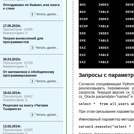
Опоздавших не бывает, или книга
BUX INDEX DE
о стеке
BUX TABLE DEVE
Читать далее...
DISP INDEX
17.05.2016г.
DISP TABLE
Просмотров: 14386
Комментарии: 0
EPE INDEX
Теория вычислений для
EPE TABLE
программистов
Читать далее...
EXZ INDEX 
EXZ TABLE DE
30.03.2015г.
EXZ TABLE 
Просмотров: 15799
Комментарии: 0
От математики к обобщенному
Запросы с парамет
программированию
Читать далее...
С
огласно спецификации Python
реализовывать переменную pa
запросов. Текущая версия cx_O
18.02.2014г.
Просмотров: 18442
cx_Oracle.paramstyle="named" и
Комментарии: 0
select * from all_users w
Рецензия на книгу «Читаем
Тьюринга»
При этом связывание параметр
Читать далее...
Именованый парамет
e
р метода
13.02.2014г.
cursor2.execute("select * 
Просмотров: 13283
Комментарии: 0