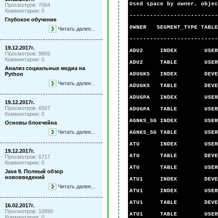
Used space by owner, objec
Просмотров: 7064
Комментарии: 0
--------------------------
Глубокое обучение
OWNER SEGMENT_TYPE TABLES
Читать далее...
--------------------------
19.12.2017г.
ADU2 INDEX
Просмотров: 9869
Комментарии: 0
ADU2 TABLE
Анализ социальных медиа на
Python
ADUGKS INDEX DE
Читать далее...
ADUGKS TABLE D
ADUGPA INDE
19.12.2017г.
Просмотров: 6507
ADUGPA TABL
Комментарии: 0
AGNKS_SG IND
Основы блокчейна
Читать далее...
AGNKS_SG TAB
ATU INDEX U
19.12.2017г.
ATU TABLE DE
Просмотров: 6717
Комментарии: 0
ATU TABLE U
Java 9. Полный обзор
нововведений
ATU1 INDEX DEV
Читать далее...
ATU1 INDEX
ATU1 TABLE DEV
16.02.2017г.
Просмотров: 10890
ATU1 TABLE
Комментарии: 0