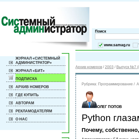
Поиск
www.samag.ru
ЖУРНАЛ «СИСТЕМНЫЙ
АДМИНИСТРАТОР»
Архив номеров
/
2003
/
Выпуск №7 (
ЖУРНАЛ «БИТ»
ПОДПИСКА
Рубрика:
Программирование / 
АРХИВ НОМЕРОВ
ГДЕ КУПИТЬ
АВТОРАМ
ОЛЕГ ПОПОВ
РЕКЛАМОДАТЕЛЯМ
Python глаз
О НАС
Почему, собственно,