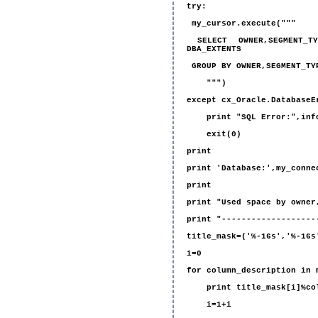
try:
my_cursor.execute("""
SELECT OWNER,SEGMENT_TYP
DBA_EXTENTS
GROUP BY OWNER,SEGMENT_TY
""")
except cx_Oracle.DatabaseE
print "SQL Error:",inf
exit(0)
print
print 'Database:',my_conne
print
print "Used space by owner
print "-------------------
title_mask=('%-16s','%-16s
i=0
for column_description in 
print title_mask[i]%colu
i=1+i