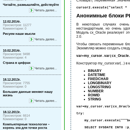
Словарь
{":
переменная
":
значен
Читайте, размышляйте, действуйте
cursor2.execute("select * 
Читать далее...
Анонимные блоки P
12.02.2014г.
В некоторых случаях очень
Просмотров: 11277
нестандартным, но очень удо
Комментарии: 0
Модуль сx_Oracle реализует эт
Рисуем наши мысли
2.0.
Читать далее...
Чтобы связать переменные бло
Экземпляр можно создать след
10.02.2014г.
Просмотров: 9498
var
my
cursor
var
cx
Oracle
=
_
.
(
_
Комментарии: 4
Страна в цифрах
Конструктор my_cursor.var(...)
Читать далее...
BINARY
DATETIME
FIXEDCHAR
18.12.2013г.
LONGBINARY
Просмотров: 7755
Комментарии: 0
LONGSTRING
NUMBER
Большие данные меняют нашу
ROWID
жизнь
STRING
Читать далее...
var=my_cursor.var(cx_Oracl
18.12.2013г.
try:
Просмотров: 6614
Комментарии: 0
my_cursor.execute("""b
Компьютерные технологии –
SELECT SYSDATE INTO :p_
корень зла для точки роста