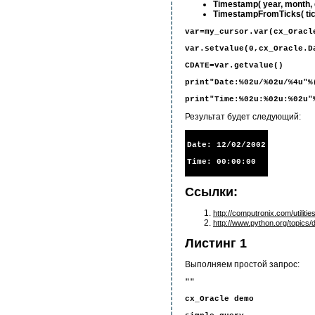
Timestamp( year, month, 
TimestampFromTicks( ti
var=my_cursor.var(cx_Oracl
var.setvalue(0,cx_Oracle.D
CDATE=var.getvalue()
print"Date:%02u/%02u/%4u"%
print"Time:%02u:%02u:%02u"
Результат будет следующий:
Date: 12/02/2002
Time: 00:00:00
Ссылки:
http://computronix.com/utilitie
http://www.python.org/topics
Листинг 1
Выполняем простой запрос:
""
cx_Oracle demo