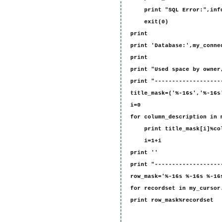
print "SQL Error:",inf
exit(0)
print
print 'Database:',my_conne
print
print "Used space by owner
print "-------------------
title_mask=('%-16s','%-16s
i=0
for column_description in 
print title_mask[i]%colu
i=1+i
print ''
print "-------------------
row_mask='%-16s %-16s %-16
for recordset in my_cursor
print row_mask%recordset