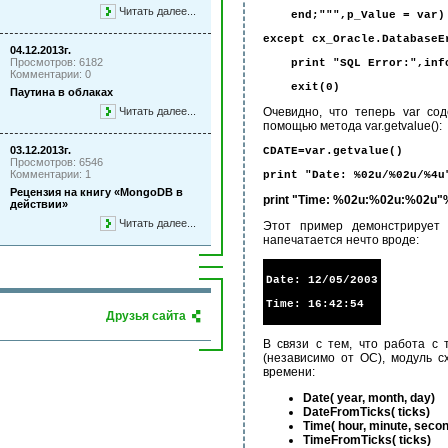
Читать далее...
end;""",p_Value = var)
except cx_Oracle.DatabaseE
04.12.2013г.
Просмотров: 6182
print "SQL Error:",inf
Комментарии: 0
exit(0)
Паутина в облаках
Читать далее...
Очевидно, что теперь var со
помощью метода var.getvalue():
03.12.2013г.
CDATE=var.getvalue()
Просмотров: 6546
Комментарии: 1
print "Date: %02u/%02u/%4u
Рецензия на книгу «MongoDB в
print "Time: %02u:%02u:%02u
действии»
Читать далее...
Этот пример демонстрирует 
напечатается нечто вроде:
Date: 12/05/2003
Time: 16:42:54
Друзья сайта
В связи с тем, что работа с
(независимо от ОС), модуль 
времени:
Date( year, month, day)
DateFromTicks( ticks)
Time( hour, minute, seco
TimeFromTicks( ticks)