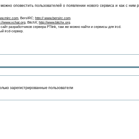
 можно оповестить пользователей о появлении нового сервиса и как с ним р
www.mirc.com
, BersIRC;
http:// www.bersirc.com
.
p://www.xchat.org
, BitchX;
http://www.bitchx.org
.
 сайт разработчиков сервера PTlink, там же можно найти и сервисы для ircd.
й ircd-сервер.
олько зарегистрированные пользователи