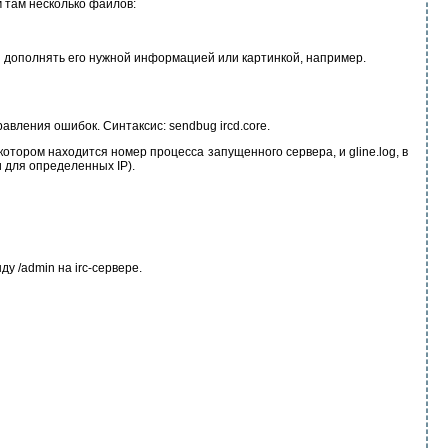
м там несколько файлов:
и дополнять его нужной информацией или картинкой, например.
авления ошибок. Синтаксис: sendbug ircd.core.
 котором находится номер процесса запущенного сервера, и gline.log, в
и для определенных IP).
 /admin на irc-сервере.