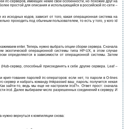
й irc-серверов, имеющих некие свои особенности, но похожие друг на
ак более простой для описания и использующийся в российской irc-сети –
из исходных кодов, зависит от того, какая операционная система на
льно проходить под обычным пользователем, то есть у того, у кого id
нажимаем enter. Теперь нужно выбрать опции сборки сервера. Сначала
лем экзотической операционной системы типа HP-UX, в этом случае
чески определяются в зависимости от операционной системы. Затем
(Hub-сервер, способный присоединять к себе другие сервера. Leaf –
крип-тование паролей irc-операторов: если нет, то пароли в O-lines
irc-сервер и набрать команду /mkpasswd ваш_пароль: получится некая
Как зайти-то, ведь мы еще не настроили ircd?». Ответ прост: сначала
ости ircd. Далее выбираем число разрешенных соединений к серверу. И
а нужно вернуться к компиляции снова: