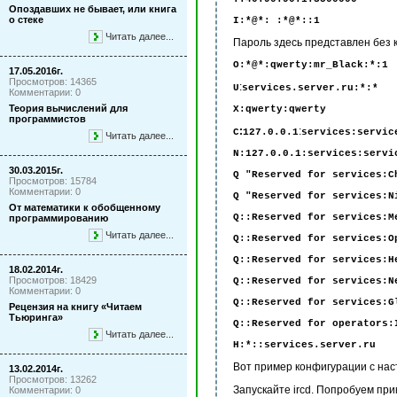
Опоздавших не бывает, или книга
о стеке
I:*@*: :*@*::1
Читать далее...
Пароль здесь представлен без 
O
:*@*:
qwerty
:
mr
_
Black
:*:1
17.05.2016г.
Просмотров: 14365
:
U
services
.
server
.
ru
:*:*
Комментарии: 0
Теория вычислений для
X:qwerty:qwerty
программистов
:
:
С
127.0.0.1
services:servic
Читать далее...
N:127.0.0.1:services:servi
30.03.2015г.
Q "Reserved for services:C
Просмотров: 15784
Комментарии: 0
Q "Reserved for services:N
От математики к обобщенному
Q::Reserved for services:M
программированию
Читать далее...
Q::Reserved for services:O
Q::Reserved for services:H
18.02.2014г.
Просмотров: 18429
Q::Reserved for services:N
Комментарии: 0
Q::Reserved for services:G
Рецензия на книгу «Читаем
Тьюринга»
Q::Reserved for operators:
Читать далее...
H
:*::
services
.
server
.
ru
Вот пример конфигурации с нас
13.02.2014г.
Просмотров: 13262
Запускайте ircd. Попробуем прик
Комментарии: 0