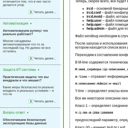
Теперь, скорее всего, все буде
отличаются тем, что в них часто
делается упор
ircd
– основной бинарны
Читать далее...
ircd.conf
– файл конфигу
ircd.motd
– файл, которы
help.user
– файл помощи 
Автоматизация
help.oper
– файл помощи 
help.admin
– файл для ir
Автоматизируем рутину: что
реально работает?
Файл sendbug необходим в случа
Многие сисадмины
После запуска и использования i
автоматизировали что-то за
котором находится список всех g
последний год. Но далеко не все
остались
Переходим к составлению конфи
Читать далее...
В M-line содержится техническ
Защита ИТ-системы
М:имя_сервера:ip:описание_
– отражает информацию 
Практическая защита: что вы
А-line
внедрили и что мешает?
A:описание:Admin:e-mail
Какие меры безопасности реально
внедрить в реальных условиях – и
Y-line – определяет классы конн
что не
Все же некоторое описание необ
Читать далее...
Класс-1 – определяет соеднине
Вопрос-ответ
Y:1:90:0:250:100000
Обеспечиваем безопасную
предпоследний параметр, опред
эксплуатацию базы данных
Класс-30 – коннект Hub to Leaf: