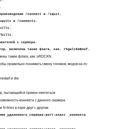
e.
.
роизведению /connect и /squit.
quits и /connects.
kills.
/kills.
ователей с сервера.
ор, включены такие флаги, как, rhgwlckbBnuf.
чены такие флаги, как: oRDCKN.
тобы правильно понимать смену топиков, модов на irc:
я
restart
и
die:
ер, пытающийся прикон-нектиться.
озможность коннекта с данного сервера.
N-lines в паре друг с другом.
имя_удаленного_сервера:port:класс _коннекта
.