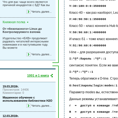
Что для вас чаще всего является
причиной инцидентов с БД? Как вы
Y:30:180:0:0:3500000
Читать далее...
Класс-40 – как раз наоборот, Lea
У:40:90:90:1:3500000
Книжная полка
Класс-50 – класс коннекта Hub t
От «безопасного» Linux до
Контролируемого взлома
Y:50:90:60:1:4000000
Издательство «БХВ» продолжает
И класс-51 – тоже класс коннект
радовать читателей интересными
новинками и в наступившем году.
Y:51:90:60:0:4000000
Вы можете
I-line – для разрешения доступа 
Читать далее...
I:*@*:Пароль :*@*::1
синтаксис понятен. Если же вам 
I:*@*::*@*::1
1001 и 1 книга
Теперь обратимся к O-line. Стр
:
:
O:host
пароль
l
og
in:modes:1
19.03.2018г.
Просмотров: 14406
Параметр modes вы, естествен
Комментарии: 0
Машинное обучение с
Данные режимы устанавливаются
использованием библиотеки Н2О
Читать далее...
г = доступ к команде /re
R = доступ к команде /re
12.03.2018г.