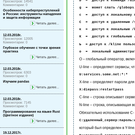
D = доступ к команде /di
Просмотров: 14541
Комментарии: 0
g = может слать /globops
Особенности киберпреступлений
в России: инструменты нападения
с = доступ к локальному п
и защита информации
С = доступ к удаленным /s
Читать далее...
к = доступ к локальным /
12.03.2018г.
К = доступ к глобальным 
Просмотров: 12005
Комментарии: 0
Ь =
доступ к /kline польз
Глубокое обучение с точки зрения
практика
о = локальный администрат
Читать далее...
O – глобальный оператор, вклю
U-line – определяет сервисы, ч
12.03.2018г.
Просмотров: 6303
U:services.some.net:*:*
Комментарии: 0
Изучаем pandas
X-line –
определяет пароли дл
Читать далее...
X:diepass:restartpass
C-line – строка описывает серв
12.03.2018г.
Просмотров: 7145
N-line – строка, описывающая в
Комментарии: 0
Программирование на языке Rust
Обязательно использование C- и 
(Цветное издание)
С:удаленный_сервер:пароль:
Читать далее...
который был определен в Y-line
19.12.2017г.