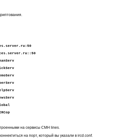
криптования.
es.server.ru:50
ces.server.ru::50
hanServ
ickServ
emoServ
perServ
elpServ
ewsServ
lobal
IRCop
троенными на сервисы СМН lines.
оннектиться на порт, который вы указали в ircd.conf.