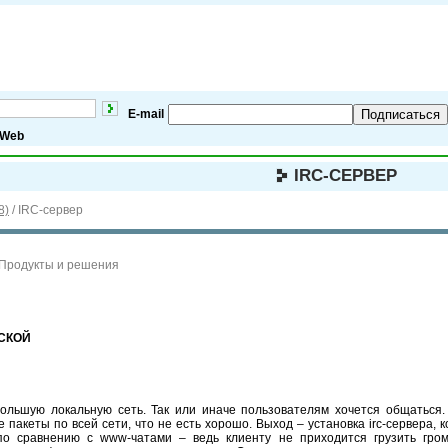
E-mail
Подписаться
Web
IRC-CЕРВЕР
8)
/
IRC-cервер
 Продукты и решения
СКОЙ
ольшую локальную сеть. Так или иначе пользователям хочется общаться. Та
акеты по всей сети, что не есть хорошо. Выход – установка irc-сервера, 
о сравнению с www-чатами – ведь клиенту не приходится грузить гром