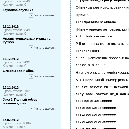
N:удаленный_сервер:пароль:
Просмотров: 7043
Комментарии: 0
Q-line - запрет использования н
Глубокое обучение
Пример:
Читать далее...
2:*:причина:nickname
19.12.2017г.
H-line – определяет сервер как
Просмотров: 9849
Комментарии: 0
Н:*::hub.server.ru
Анализ социальных медиа на
Python
P-line – позволяет открывать 
Читать далее...
P:*:*:*:port
e-line – исключение проверки на
19.12.2017г.
Просмотров: 6492
e:127.0.0.1: :*
Комментарии: 0
Основы блокчейна
На этом описание конфигураци
Читать далее...
А вот небольшой пример реаль
M: irc.server.ru:*:Network
19.12.2017г.
Просмотров: 6702
A:My cool server:mr_Black:
Комментарии: 0
Java 9. Полный обзор
Y:1:90:0:30:100000
нововведений
Y:50:90:60:1:4000000
Читать далее...
Y:51:90:60:0:4000000
16.02.2017г.
Y:30:180:0:0:3500000
Просмотров: 10869
Комментарии: 0
Y:40:90:90:1:3500000