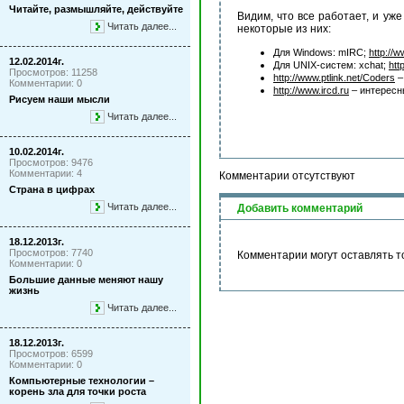
Читайте, размышляйте, действуйте
Видим, что все работает, и уже
Читать далее...
некоторые из них:
Для Windows: mIRC;
http://
12.02.2014г.
Для UNIX-систем: xchat;
htt
Просмотров: 11258
http://www.ptlink.net/Coders
–
Комментарии: 0
http://www.ircd.ru
– интересны
Рисуем наши мысли
Читать далее...
10.02.2014г.
Просмотров: 9476
Комментарии: 4
Комментарии отсутствуют
Страна в цифрах
Читать далее...
Добавить комментарий
18.12.2013г.
Просмотров: 7740
Комментарии могут оставлять т
Комментарии: 0
Большие данные меняют нашу
жизнь
Читать далее...
18.12.2013г.
Просмотров: 6599
Комментарии: 0
Компьютерные технологии –
корень зла для точки роста