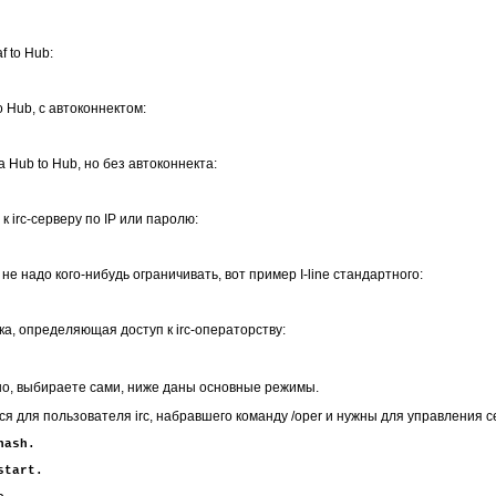
f to Hub:
o Hub, с автоконнектом:
а Hub to Hub, но без автоконнекта:
к irc-серверу по IP или паролю:
не надо кого-нибудь ограничивать, вот пример I-line стандартного:
ока, определяющая доступ к irc-операторству:
но, выбираете сами, ниже даны основные режимы.
 для пользователя irc, набравшего команду /oper и нужны для управления се
hash.
start.