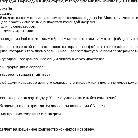
т в порядке. Переходим в директорию, которую указали при компиляции и види
й файл.
рации.
й выдается всем пользователям при каждом заходе на irc. Можете изменять 
для простых смертных, выводится командой /helpsys.
для irc-операторов.
c-администраторов.
е падения ircd в core, таким образом можно отправить им этот файл для испр
rc-сервера в этой же папке появится пара новых файлов, таких как ircd.pid, в
line, которые ставились в сети. (Gline – запрет доступа ко всем серверам сет
гурационного файла. Все опции пишутся через двоеточие.
ая информация о сервере:
сервера:стандартный_порт
об администраторе данного сервера, эта информация доступна через команду
ектов серверов друг к другу, Y-lines нужно оставить без изменений.
ходимо, т.к. оно пригодится далее при написании CN-lines.
ния простых смертных с сервером:
еляет разрешенное количество коннектов к серверу.