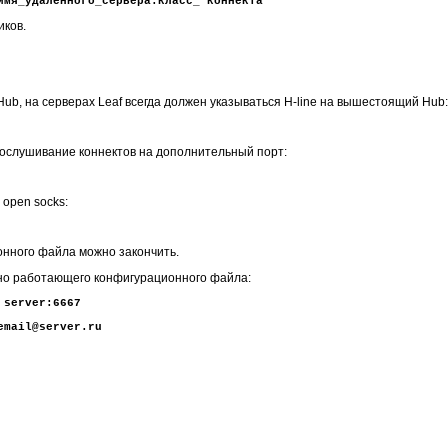
имя_удаленного_сервера:класс_ коннекта
иков.
 Hub, на серверах Leaf всегда должен указываться H-line на вышестоящий Hub:
прослушивание коннектов на дополнительный порт:
 open socks:
онного файла можно закончить.
но работающего конфигурационного файла:
 server:6667
email@server.ru