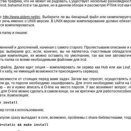
тва трафика, что не может не радовать. Существует несколько разновидносте
 ircd, bahamut ircd и так далее, но в данном обзоре я рассмотрю PTlink ircd к
 с
http://www.aldem.net/irc
. Выберите ли вы бинарный файл или скомпилируете 
т речь именно о UNIX-версии. В
UNIX
-версии компилирование должно обязате
тся компилироваться.
в папку и пишем:
менений и дополнений, начиная с самого старого. Пролистываем описание и 
ра: выбираем gcc, если, конечно, вы не являетесь счастливым обладате
ции компиляции, их можно оставить по умолчанию, так как они автомати
ать папка со всеми необходимыми файлами для ircd.
айла. Далее идет опция – компилировать ли сервер как Hub или как Leaf. 
 к хабу, не имеющий возможности присоединять сервера).
исимости от стоящих перед вами задач. Затем вас спросят, осуществлять ли 
ли да, то пароли необходимо зашифровать. Для этого необходимо зайти на 
 – их и нужно вписать в O-line на место пароля. У вас возникнет вопрос: «
 для O-line можно сделать в самом конце, он не критичен для работоспособн
сети. Компиляция:
e install
вер готов к использованию.
пуске сразу выпадает в core, возможно, проблемы с share-библиотеками, тогд
S=static && make install