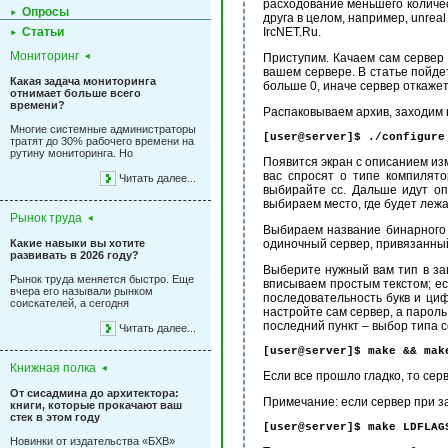
расходование меньшего количес
Опросы
друга в целом, например, unreal
Статьи
IrcNET.Ru.
Мониторинг
Приступим. Качаем сам сервер
вашем сервере. В статье пойде
Какая задача мониторинга
больше 0, иначе сервер откаже
отнимает больше всего
времени?
Распаковываем архив, заходим 
Многие системные администраторы
[user@server]$ ./configure
тратят до 30% рабочего времени на
рутину мониторинга. Но
Появится экран с описанием из
вас спросят о типе компилято
Читать далее...
выбирайте cc. Дальше идут оп
выбираем место, где будет леж
Рынок труда
Выбираем название бинарного ф
Какие навыки вы хотите
одиночный сервер, привязанный
развивать в 2026 году?
Выберите нужный вам тип в зав
Рынок труда меняется быстро. Еще
вписываем простым текстом; ес
вчера его называли рынком
последовательность букв и цифр
соискателей, а сегодня
настройте сам сервер, а пароль
последний пункт – выбор типа 
Читать далее...
[user@server]$ make && mak
Книжная полка
Если все прошло гладко, то сер
От сисадмина до архитектора:
Примечание: если сервер при за
книги, которые прокачают ваш
стек в этом году
[user@server]$ make LDFLAG
Новинки от издательства «БХВ»