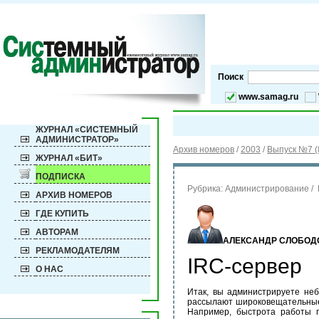
Поиск
www.samag.ru
ЖУРНАЛ «СИСТЕМНЫЙ
АДМИНИСТРАТОР»
Архив номеров
/
2003
/
Выпуск №7 (
ЖУРНАЛ «БИТ»
ПОДПИСКА
Рубрика:
Администрирование /
АРХИВ НОМЕРОВ
ГДЕ КУПИТЬ
АВТОРАМ
АЛЕКСАНДР СЛОБОД
РЕКЛАМОДАТЕЛЯМ
IRC-cервер
О НАС
Итак, вы администрируете неб
рассылают широковещательные п
Например, быстрота работы п